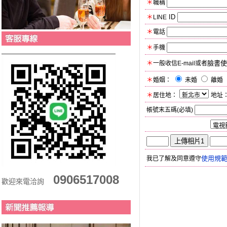
＊
職稱
＊
ID
LINE
＊
電話
＊
手機
＊
臉書使
一般收信E-mail或者
＊
婚姻：
未婚
離婚
＊
居住地：
地址
帳號末五碼(必填)
如何得知【Yes Ido】
使用規
我已了解及同意遵守
0906517008
歡迎來電洽詢