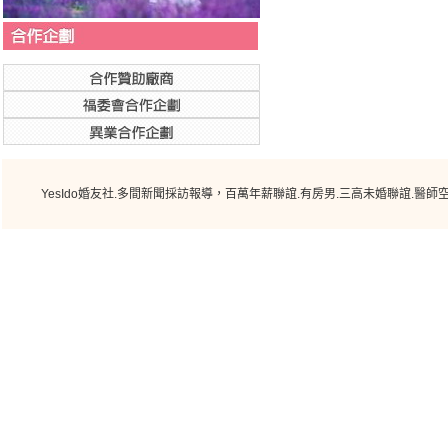
YesIdo婚友社.多間新聞採訪報導，
百萬年薪聯誼.有房男.三高未婚聯誼.醫師空
YesIdo [未婚聯誼活動] 04/20 《白羊座戶外聯誼》[未婚聯誼活動] 05/21 《金
誼] 08/22 《獅子座百萬戀愛派對》[單身聯誼] 09/22 《處女座熟齡二春聯誼》 [未婚
愛旅遊聯誼》[台北聯誼] 01/20 《魔羯座愛運動聯誼》[
聯誼活動的規劃十分充實，也不會感覺到有太多的壓
很喜歡這次的yesido台北未婚聯誼活動，感
謝謝今天安排的聯誼活動，希望能辦更多樣
今天的聯誼聚會聊的蠻愉快的.....時間拿捏得剛剛好
聯誼現場審核資料也確實，上個月參加另一間聯誼單位根本就