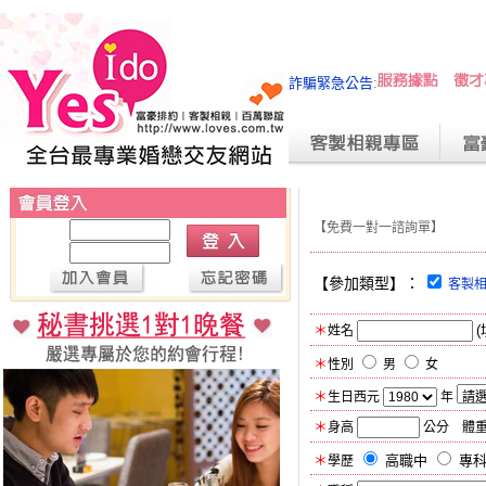
新竹｜台北聯誼活動｜聖誕聯
詐騙緊急公告
:
誼
帳號：
【免費一對一諮詢單】
密碼：
【參加類型】：
客製
＊
姓名
＊
性別
男
女
＊
生日西元
年
＊
身高
公分 體
＊
高職中
專
學歷